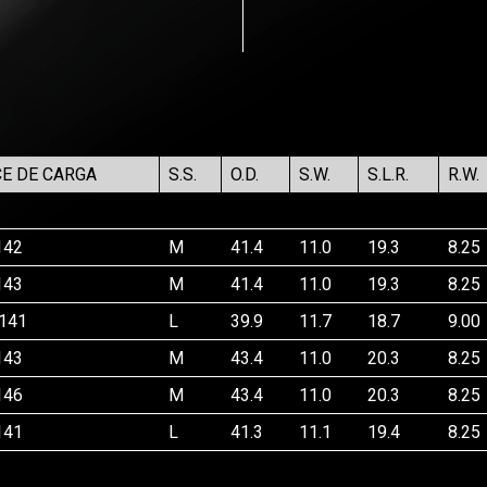
CE DE CARGA
S.S.
O.D.
S.W.
S.L.R.
R.W.
142
M
41.4
11.0
19.3
8.25
143
M
41.4
11.0
19.3
8.25
/141
L
39.9
11.7
18.7
9.00
143
M
43.4
11.0
20.3
8.25
146
M
43.4
11.0
20.3
8.25
141
L
41.3
11.1
19.4
8.25