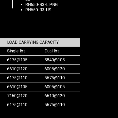
RH650-R3-L.PNG
RH650-R3-US
LOAD CARRYING CAPACITY
Single lbs.
Dual lbs.
6175@105
5840@105
6610@120
6005@120
6175@110
5675@110
6610@105
6005@105
7160@120
6610@120
6175@110
5675@110