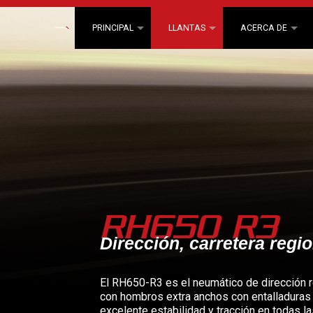
PRINCIPAL
LLANTAS
ACERCA DE
RH650 R3
Dirección, carretera regio
El RH650-R3 es el neumático de dirección 
con hombros extra anchos con entalladuras
excelente estabilidad y tracción en todas l