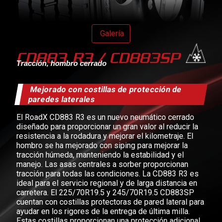
Galería
CD883 R3 / CD883SP
Tracción, hombro cerrado
Mejorado con costillas de protección de
paredes laterales
El RoadX CD883 R3 es un nuevo neumático cerrado
diseñado para proporcionar un gran valor al reducir la
resistencia a la rodadura y mejorar el kilometraje. El
hombro se ha mejorado con siping para mejorar la
tracción húmeda, manteniendo la estabilidad y el
manejo. Las asas centrales a sorber proporcionan
tracción para todas las condiciones. La CD883 R3 es
ideal para el servicio regional y de larga distancia en
carretera. El 225/70R19.5 y 245/70R19.5 CD883SP
cuentan con costillas protectoras de pared lateral para
ayudar en los rigores de la entrega de última milla.
Estas costillas proporcionan una protección adicional