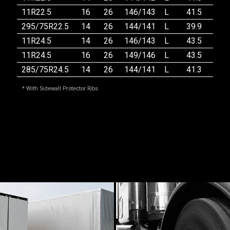
11R22.5
16
26
146/143
L
41.5
11.
295/75R22.5
14
26
144/141
L
39.9
11.
11R24.5
14
26
146/143
L
43.5
11.
11R24.5
16
26
149/146
L
43.5
11.
285/75R24.5
14
26
144/141
L
41.3
11.
* With Sidewall Protector Ribs