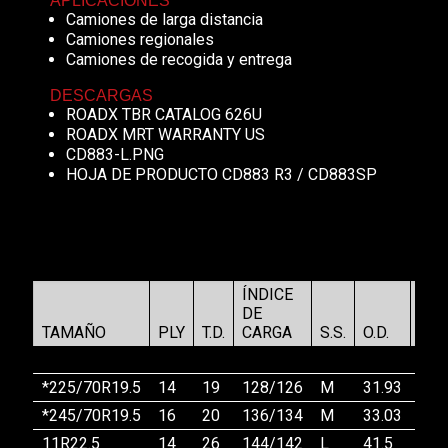
APLICACIONES
Camiones de larga distancia
Camiones regionales
Camiones de recogida y entrega
DESCARGAS
ROADX TBR CATALOG 626U
ROADX MRT WARRANTY US
CD883-L.PNG
HOJA DE PRODUCTO CD883 R3 / CD883SP
ÍNDICE
DE
TAMAÑO
PLY
T.D.
CARGA
S.S.
O.D.
S.W.
*225/70R19.5
14
19
128/126
M
31.93
8.9
*245/70R19.5
16
20
136/134
M
33.03
9.7
11R22.5
14
26
144/142
L
41.5
11.