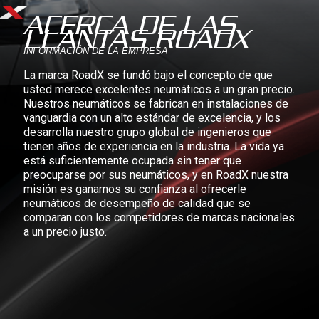
ACERCA DE LAS
LLANTAS ROADX
INFORMACIÓN DE LA EMPRESA
La marca RoadX se fundó bajo el concepto de que
usted merece excelentes neumáticos a un gran precio.
Nuestros neumáticos se fabrican en instalaciones de
vanguardia con un alto estándar de excelencia, y los
desarrolla nuestro grupo global de ingenieros que
tienen años de experiencia en la industria. La vida ya
está suficientemente ocupada sin tener que
preocuparse por sus neumáticos, y en RoadX nuestra
misión es ganarnos su confianza al ofrecerle
neumáticos de desempeño de calidad que se
comparan con los competidores de marcas nacionales
a un precio justo.