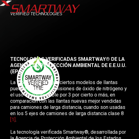
SMARTWAY
VERIFIED TECHNOLOGIES
TECNOLOGÍAS VERIFICADAS SMARTWAY® DE LA
AGENCIA DE PROTECCIÓN AMBIENTAL DE E.E.U.U.
(EPA)
La EPA determinó que ciertos modelos de llantas
pueden reducir las emisiones de óxido de nitrógeno y
el uso de combustible por 3 por cierto o más, en
comparación con las llantas nuevas mejor vendidas
para camiones de larga distancia, cuando son usadas
en los 5 ejes de camiones de larga distancia clase 8
[1]
.
La tecnología verificada Smartway®, desarrollada por
la Agencia de Protección Ambiental de los Estados